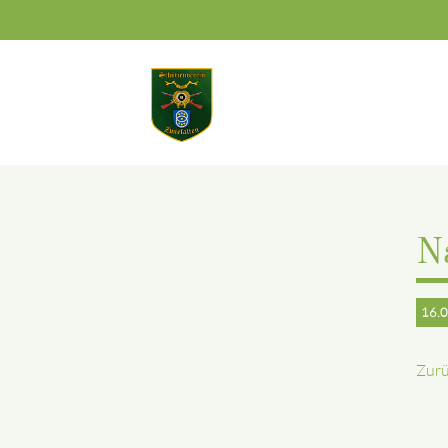
Suchbegriffe
N
16.
Zur