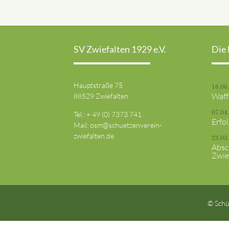
SV Zwiefalten 1929 e.V.
Die 
Hauptstraße 75
16.06
Waff
88529 Zwiefalten
Tel.: + 49 (0) 7373 741
07.04
Erfo
Mail:
osm@schuetzenverein-
zwiefalten.de
23.03
Absc
Zwie
© Schü