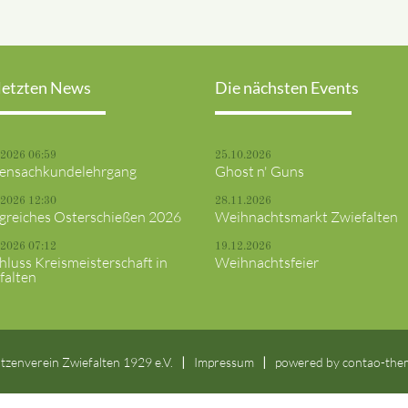
letzten News
Die nächsten Events
.2026 06:59
25.10.2026
ensachkundelehrgang
Ghost n' Guns
.2026 12:30
28.11.2026
lgreiches Osterschießen 2026
Weihnachtsmarkt Zwiefalten
.2026 07:12
19.12.2026
hluss Kreismeisterschaft in
Weihnachtsfeier
falten
tzenverein Zwiefalten 1929 e.V.
Impressum
powered by
contao-the